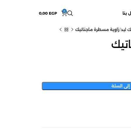
0
 بنا
EGP
0,00
ك ليد
زاوية مسطرة ماجناتيك
تيك
إلى السلة