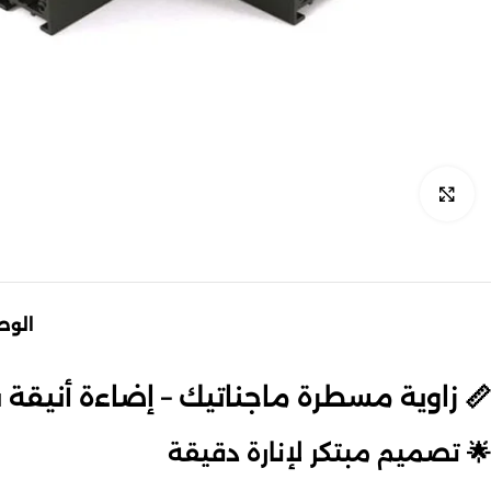
اضغط للتكبير
الو
📏 زاوية مسطرة ماجناتيك – إضاءة أنيقة ب
🌟 تصميم مبتكر لإنارة دقيقة