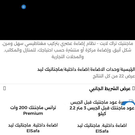
0
القائمة
EGP
0,00
ماجناتيك ليد
فئات
ماجنتيك تراك لايت – نظام إضاءة عصري بتركيب مغناطيسي سهل ومرن.
شكل أنيق، وإضاءة مركزة أو منتشرة حسب احتياجك، للمنازل والمكاتب,
والمحلات التجارية
الرئيسية
وحدات الاضاءة
اضاءة داخلية
ماجناتيك ليد
عرض ⁦22⁩ من كل النتائج
عرض الشريط الجانبي
-14%
ترانس ماجنتك 200 وات
عود ماجنتك قبل الجبس 3 متر 2.2
Premium
كيلو
اضاءة داخلية
,
ماجناتيك ليد
اضاءة داخلية
,
ماجناتيك ليد
ElSafa
ElSafa