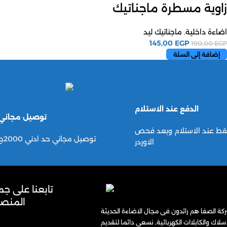
زاوية مسطرة ماجناتيك
اضاءة داخلية
,
ماجناتيك ليد
145,00
EGP
190,00
EGP
إضافة إلى السلة
الدفع عند الاستلام
توصيل مجاني
قط عند الاستلام وبعد فحص
توصيل مجاني حد ادني 2000ج
الاوردر
تابعنا على جم
المنصا
ة الصفا هم رائدون فى مجال الاضاءة الحديثة
اسلاك والكابلاات الكهربائية, نسعي دائما لتقديم