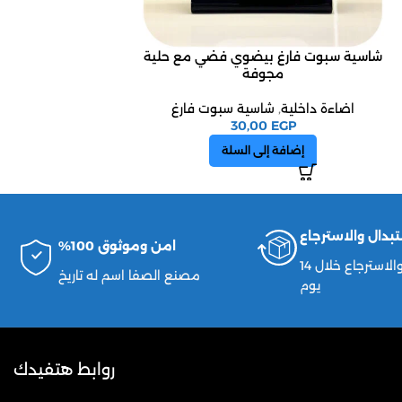
شاسية سبوت فارغ بيضوي فضي مع حلية
شاسية سبوت فا
مجوفة
اضاءة داخلية
,
ش
اضاءة داخلية
,
شاسية سبوت فارغ
EGP
0
30,00
EGP
إضافة إ
إضافة إلى السلة
تبدال والاسترجاع
امن وموثوق 100%
الاستبدال والاسترجاع خلال 14
مصنع الصفا اسم له تاريخ
يوم
روابط هتفيدك