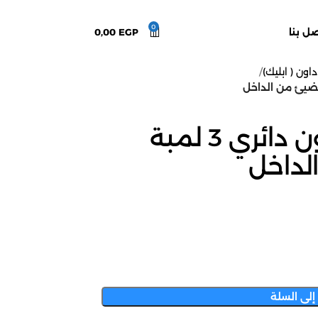
0
صل بنا
EGP
0,00
داون ( ابليك)
ابليك اضاءة اب داون دائري 3 لمبة
داخل
إلى السلة