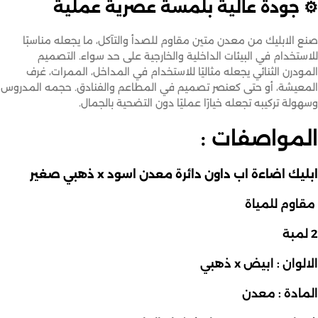
⚙️ جودة عالية بلمسة عصرية عملية
صنع الابليك من معدن متين مقاوم للصدأ والتآكل، ما يجعله مناسبًا
للاستخدام في البيئات الداخلية والخارجية على حد سواء. التصميم
المودرن الثنائي يجعله مثاليًا للاستخدام في المداخل، الممرات، غرف
المعيشة، أو حتى كعنصر تصميم في المطاعم والفنادق. حجمه المدروس
وسهولة تركيبه تجعله خيارًا عمليًا دون التضحية بالجمال.
المواصفات :
ابليك اضاءة اب داون دائرة معدن اسود x ذهبي صغير
مقاوم للمياة
2 لمبة
الالوان : ابيض x ذهبي
المادة : معدن