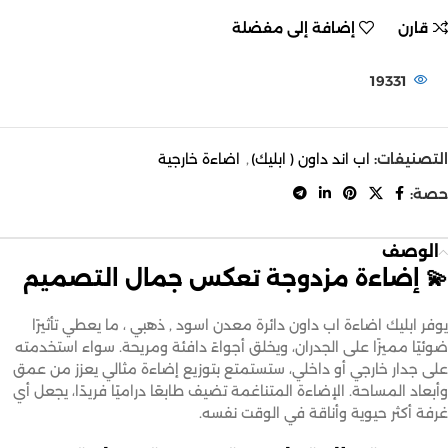
قارن
إضافة إلى مفضلة
19331
التصنيفات:
اب اند داون ( ابليك)
,
اضاءة خارجية
حصة:
الوصف
💫 إضاءة مزدوجة تعكس جمال التصميم
يوفر ابليك اضاءة اب داون دائرة معدن اسود , ذهبي ، ما يعطي تأثيرًا
ضوئيًا مميزًا على الجدران، ويخلق أجواءً دافئة ومريحة. سواء استخدمته
على جدار خارجي أو داخلي، ستستمتع بتوزيع إضاءة مثالي يعزز من عمق
وأبعاد المساحة. الإضاءة المتناغمة تضيف طابعًا دراميًا فريدًا، يجعل أي
غرفة أكثر حيوية وأناقة في الوقت نفسه.