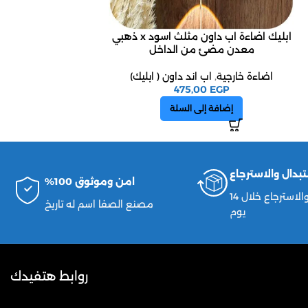
ابليك اضاءة اب داون مثلث اسود x ذهبي
ابليك اضاءة اب دا
معدن مضئ من الداخل
مضيئ من
اضاءة خارجية
,
اب اند داون ( ابليك)
اضاءة خارجية
,
اب
0
EGP
475,00
EGP
إضافة إلى السلة
إضافة إ
تبدال والاسترجاع
امن وموثوق 100%
الاستبدال والاسترجاع خلال 14
مصنع الصفا اسم له تاريخ
يوم
روابط هتفيدك