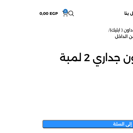
0
 بنا
EGP
0,00
داون ( ابليك)
ابليك إضاءة أب داون جداري 2 لمبة
إلى السلة