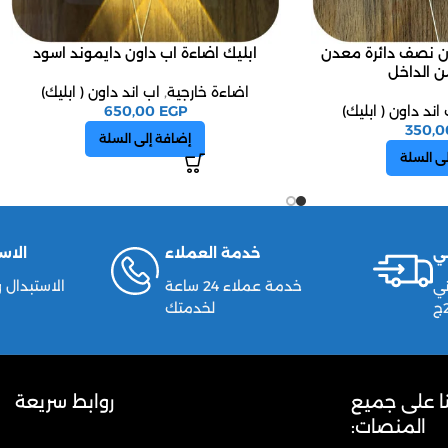
ون نصف دائرة معدن
ابليك اضاءة اب داون دايموند اسود
 الداخل
اضاءة خارجية
,
اب اند داون ( ابليك)
اند داون ( ابليك)
EGP
650,00
350,
إضافة إلى السلة
ى السلة
ي
خدمة العملاء
الاس
ي
خدمة عملاء 24 ساعة
لخدمتك
نا على جميع
روابط سريعة
المنصات: